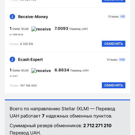
Receive-Money
Отзывы
+0
1
7.0093
Stellar (XLM)
Перевод UAH
от 1569.3434
ОБМЕНЯТЬ
Резерв
8 325 510
Ecash Expert
Отзывы
+14
1
6.8634
Stellar (XLM)
Перевод UAH
от 4371
ОБМЕНЯТЬ
Резерв
107 146 000
Всего по направлению Stellar (XLM) — Перевод
UAH работает
7
надежных обменных пунктов.
Суммарный резерв обменников:
2 712 271 210
Перевод UAH.