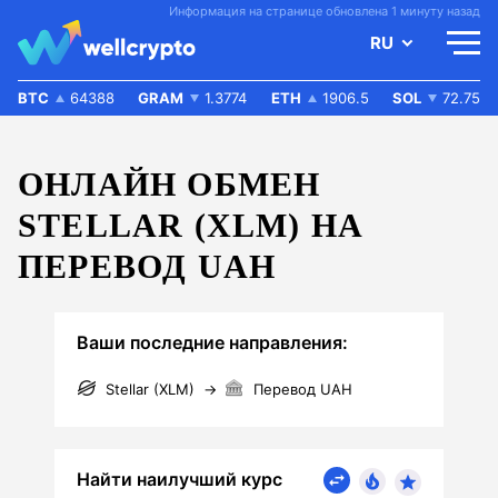
Информация на странице обновлена 1 минуту назад
RU
BTC
64388
GRAM
1.3774
ETH
1906.5
SOL
72.75
ОНЛАЙН ОБМЕН
STELLAR (XLM) НА
ПЕРЕВОД UAH
Ваши последние направления:
Stellar (XLM)
→
Перевод UAH
Найти наилучший курс