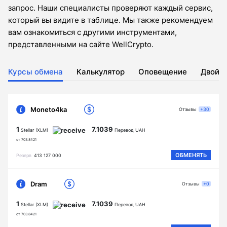
запрос. Наши специалисты проверяют каждый сервис,
который вы видите в таблице. Мы также рекомендуем
вам ознакомиться с другими инструментами,
представленными на сайте WellCrypto.
Курсы обмена
Калькулятор
Оповещение
Двойн
Moneto4ka
Отзывы
+30
1
7.1039
Stellar (XLM)
Перевод UAH
от 703.8421
ОБМЕНЯТЬ
Резерв
413 127 000
Dram
Отзывы
+0
1
7.1039
Stellar (XLM)
Перевод UAH
от 703.8421