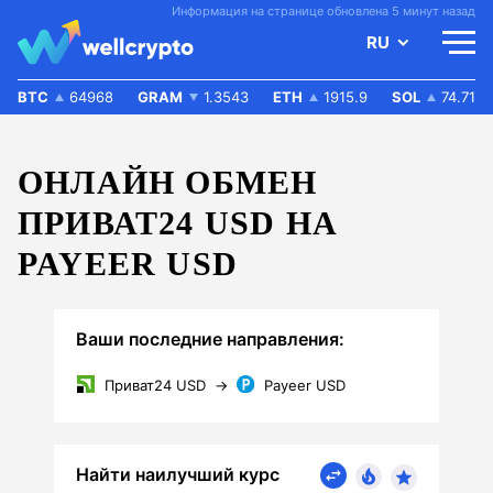
Информация на странице обновлена 5 минут назад
RU
BTC
64968
GRAM
1.3543
ETH
1915.9
SOL
74.71
ОНЛАЙН ОБМЕН
ПРИВАТ24 USD НА
PAYEER USD
Ваши последние направления:
Приват24 USD
→
Payeer USD
Найти наилучший курс