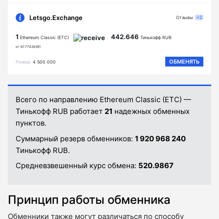
Letsgo.Exchange
Отзывы
+2
1
442.646
Ethereum Classic (ETC)
Тинькофф RUB
от 67.77426381
ОБМЕНЯТЬ
Резерв
4 500 000
Всего по направлению Ethereum Classic (ETC) —
Тинькофф RUB работает
21
надежных обменных
пунктов.
Суммарный резерв обменников:
1 920 968 240
Тинькофф RUB.
Средневзвешенный курс обмена:
520.9867
Принцип работы обменника
Обменники также могут различаться по способу