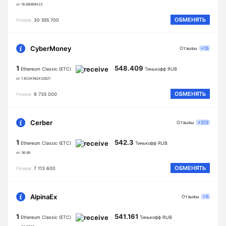
от 18.66089423
ОБМЕНЯТЬ
Резерв
30 555 700
CyberMoney
Отзывы
+15
1
548.409
Ethereum Classic (ETC)
Тинькофф RUB
от 1.8234582432621
ОБМЕНЯТЬ
Резерв
9 735 000
Cerber
Отзывы
+312
1
542.3
Ethereum Classic (ETC)
Тинькофф RUB
от 36.88
ОБМЕНЯТЬ
Резерв
7 113 600
AlpinaEx
Отзывы
+5
1
541.161
Ethereum Classic (ETC)
Тинькофф RUB