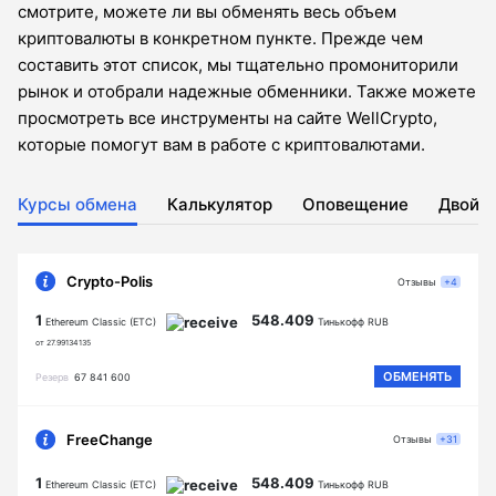
смотрите, можете ли вы обменять весь объем
криптовалюты в конкретном пункте. Прежде чем
составить этот список, мы тщательно промониторили
рынок и отобрали надежные обменники. Также можете
просмотреть все инструменты на сайте WellCrypto,
которые помогут вам в работе с криптовалютами.
Курсы обмена
Калькулятор
Оповещение
Двойн
Crypto-Polis
Отзывы
+4
1
548.409
Ethereum Classic (ETC)
Тинькофф RUB
от 27.99134135
ОБМЕНЯТЬ
Резерв
67 841 600
FreeChange
Отзывы
+31
1
548.409
Ethereum Classic (ETC)
Тинькофф RUB