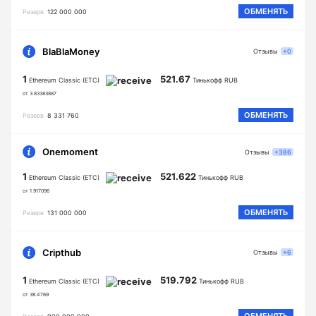
ОБМЕНЯТЬ
Резерв
122 000 000
BlaBlaMoney
Отзывы
+0
1
521.67
Ethereum Classic (ETC)
Тинькофф RUB
от 3.83383887
ОБМЕНЯТЬ
Резерв
8 331 760
Onemoment
Отзывы
+386
1
521.622
Ethereum Classic (ETC)
Тинькофф RUB
от 1.917096
ОБМЕНЯТЬ
Резерв
131 000 000
Cripthub
Отзывы
+6
1
519.792
Ethereum Classic (ETC)
Тинькофф RUB
от 38.4769