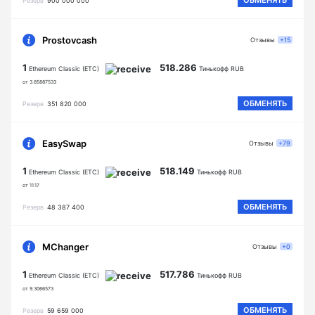
ОБМЕНЯТЬ
Резерв
900 000 000
Prostovcash
Отзывы
+15
1
518.286
Ethereum Classic (ETC)
Тинькофф RUB
от 3.85887533
ОБМЕНЯТЬ
Резерв
351 820 000
EasySwap
Отзывы
+79
1
518.149
Ethereum Classic (ETC)
Тинькофф RUB
от 11.17
ОБМЕНЯТЬ
Резерв
48 387 400
MChanger
Отзывы
+0
1
517.786
Ethereum Classic (ETC)
Тинькофф RUB
от 9.3066573
ОБМЕНЯТЬ
Резерв
59 659 000