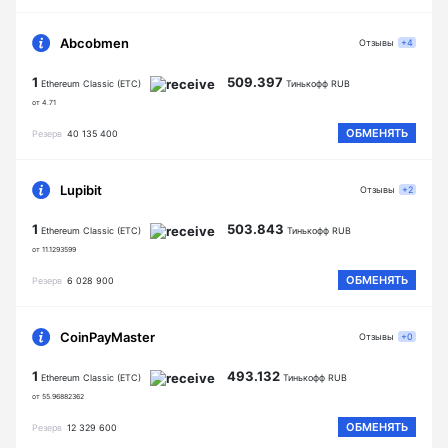
Abcobmen
Отзывы
+4
1
509.397
Ethereum Classic (ETC)
Тинькофф RUB
от 4.71
ОБМЕНЯТЬ
Резерв
40 135 400
Lupibit
Отзывы
+2
1
503.843
Ethereum Classic (ETC)
Тинькофф RUB
от 11.1293599
ОБМЕНЯТЬ
Резерв
6 028 900
CoinPayMaster
Отзывы
+0
1
493.132
Ethereum Classic (ETC)
Тинькофф RUB
от 55.96882362
ОБМЕНЯТЬ
Резерв
12 329 600