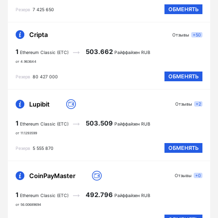
ОБМЕНЯТЬ
Резерв
7 425 650
Cripta
Отзывы
+50
1
503.662
Ethereum Classic (ETC)
Райффайзен RUB
от 4.963644
ОБМЕНЯТЬ
Резерв
80 427 000
Lupibit
Отзывы
+2
1
503.509
Ethereum Classic (ETC)
Райффайзен RUB
от 11.1293599
ОБМЕНЯТЬ
Резерв
5 555 870
CoinPayMaster
Отзывы
+0
1
492.796
Ethereum Classic (ETC)
Райффайзен RUB
от 56.00689694