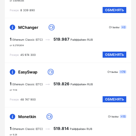
от 3.83195335
ОБМЕНЯТЬ
Резерв
8 339 890
MChanger
Отзывы
+0
1
519.987
Ethereum Classic (ETC)
Райффайзен RUB
от 9.27912614
ОБМЕНЯТЬ
Резерв
45 974 300
EasySwap
Отзывы
+79
1
519.826
Ethereum Classic (ETC)
Райффайзен RUB
от 11.14
ОБМЕНЯТЬ
Резерв
48 747 900
Monetkin
Отзывы
+15
1
519.814
Ethereum Classic (ETC)
Райффайзен RUB
от 9.28