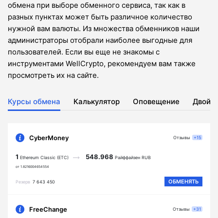
обмена при выборе обменного сервиса, так как в
разных пунктах может быть различное количество
нужной вам валюты. Из множества обменников наши
администраторы отобрали наиболее выгодные для
пользователей. Если вы еще не знакомы с
инструментами WellCrypto, рекомендуем вам также
просмотреть их на сайте.
Курсы обмена
Калькулятор
Оповещение
Двойн
CyberMoney
Отзывы
+15
1
548.968
Ethereum Classic (ETC)
Райффайзен RUB
от 1.8216004654554
ОБМЕНЯТЬ
Резерв
7 643 450
FreeChange
Отзывы
+31