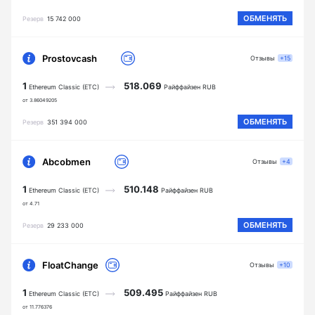
ОБМЕНЯТЬ
Резерв
15 742 000
Prostovcash
Отзывы
+15
1
518.069
Ethereum Classic (ETC)
Райффайзен RUB
от 3.86049205
ОБМЕНЯТЬ
Резерв
351 394 000
Abcobmen
Отзывы
+4
1
510.148
Ethereum Classic (ETC)
Райффайзен RUB
от 4.71
ОБМЕНЯТЬ
Резерв
29 233 000
FloatChange
Отзывы
+10
1
509.495
Ethereum Classic (ETC)
Райффайзен RUB
от 11.776376