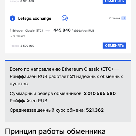
ОБМЕНЯТЬ
Резерв
8 921 400
Letsgo.Exchange
Отзывы
+2
1
445.846
Ethereum Classic (ETC)
Райффайзен RUB
от 67.28783808
ОБМЕНЯТЬ
Резерв
4 500 000
Всего по направлению Ethereum Classic (ETC) —
Райффайзен RUB работает
21
надежных обменных
пунктов.
Суммарный резерв обменников:
2 010 595 580
Райффайзен RUB.
Средневзвешенный курс обмена:
521.362
Принцип работы обменника