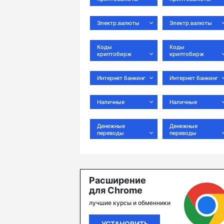
Электр.валюты
Электр.валюты
Коды
Коды
криптобирж
криптобирж
Интернет банкинг
Интернет банкинг
Наличные
Наличные
Денежные
Денежные
переводы
переводы
Расширение
для Chrome
лучшие курсы и обменники
УСТАНОВИТЬ