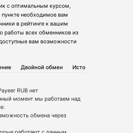
ник с оптимальным курсом,
м пункте необходимое вам
нники в рейтинге к вашим
о работы всех обменников из
е доступные вам возможности
ение
Двойной обмен
История
Payeer RUB нет
нный момент мы работаем над
е:
озможность обмена через
торые работают с данным