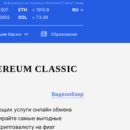
Информация на странице обновлена 9 минут назад
4507
ETH
1910.8
RU
.3855
SOL
73.09
шие биржи
Образование
REUM CLASSIC
Видеообзор
ющих услуги онлайн обмена
ыбирайте самые выгодные
криптовалюту на фиат