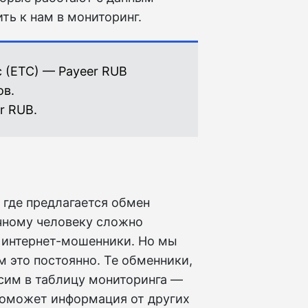
ть к нам в мониторинг.
c (ETC) — Payeer RUB
ов.
r RUB.
 где предлагается обмен
ычному человеку сложно
е интернет-мошенники. Но мы
м это постоянно. Те обменники,
сим в таблицу мониторинга —
поможет информация от других