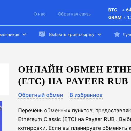
BTC
6
О нас
Обратная связь
GRAM
1
бменников
Выбрать криптобиржу
Луч
ОНЛАЙН ОБМЕН ETHE
(ETC) НА PAYEER RUB
Обратный обмен
В избранное
Перечень обменных пунктов, предоставля
Ethereum Classic (ETC) на Payeer RUB . В
котировки. Если вы планируете обменять 