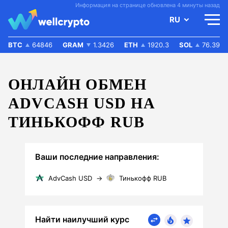
Информация на странице обновлена 4 минуты назад
RU
BTC
64846
GRAM
1.3426
ETH
1920.3
SOL
76.39
ОНЛАЙН ОБМЕН
ADVCASH USD НА
ТИНЬКОФФ RUB
Ваши последние направления:
AdvCash USD
→
Тинькофф RUB
Найти наилучший курс