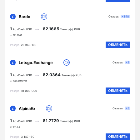
Bardo
Отзывы
+348
1
82.1665
AdvCash USD
Тинькофф RUB
от 121.7041
ОБМЕНЯТЬ
Резерв
25 963 100
Letsgo.Exchange
Отзывы
+2
1
82.0364
AdvCash USD
Тинькофф RUB
от 365.69132726
ОБМЕНЯТЬ
Резерв
10 000 000
AlpinaEx
Отзывы
+5
1
81.7729
AdvCash USD
Тинькофф RUB
от 611.44
ОБМЕНЯТЬ
Резерв
3 147 160