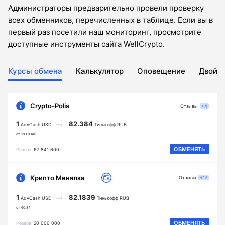
Администраторы предварительно провели проверку
всех обменников, перечисленных в таблице. Если вы в
первый раз посетили наш мониторинг, просмотрите
доступные инструменты сайта WellCrypto.
Курсы обмена
Калькулятор
Оповещение
Двойн
Crypto-Polis
Отзывы
+4
1
82.384
AdvCash USD
Тинькофф RUB
от 183.8346
ОБМЕНЯТЬ
Резерв
67 841 600
Крипто Менялка
Отзывы
+17
1
82.1839
AdvCash USD
Тинькофф RUB
от 60.84
ОБМЕНЯТЬ
Резерв
20 000 000