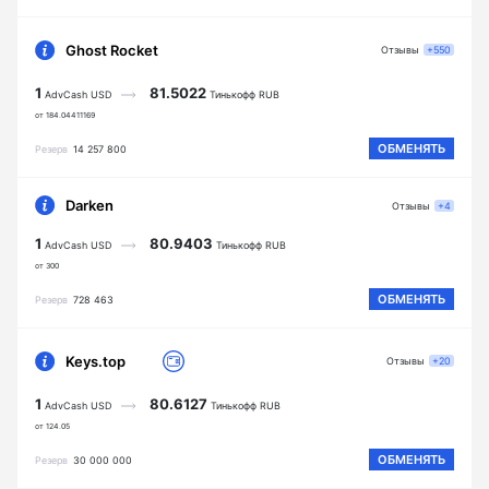
Ghost Rocket
Отзывы
+550
1
81.5022
AdvCash USD
Тинькофф RUB
от 184.04411169
ОБМЕНЯТЬ
Резерв
14 257 800
Darken
Отзывы
+4
1
80.9403
AdvCash USD
Тинькофф RUB
от 300
ОБМЕНЯТЬ
Резерв
728 463
Keys.top
Отзывы
+20
1
80.6127
AdvCash USD
Тинькофф RUB
от 124.05
ОБМЕНЯТЬ
Резерв
30 000 000