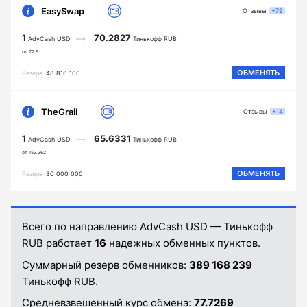
EasySwap
Отзывы
+79
1
70.2827
AdvCash USD
Тинькофф RUB
от 72.6
ОБМЕНЯТЬ
Резерв
48 816 100
TheGrail
Отзывы
+14
1
65.6331
AdvCash USD
Тинькофф RUB
от 152.362
ОБМЕНЯТЬ
Резерв
30 000 000
Всего по направлению AdvCash USD — Тинькофф
RUB работает
16
надежных обменных пунктов.
Суммарный резерв обменников:
389 168 239
Тинькофф RUB.
Средневзвешенный курс обмена:
77.7269