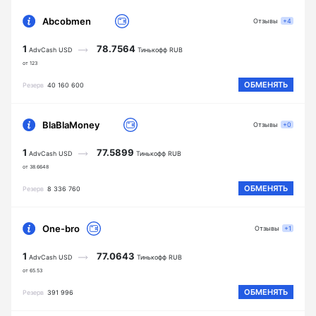
Abcobmen
Отзывы
+4
1
78.7564
AdvCash USD
Тинькофф RUB
от 123
ОБМЕНЯТЬ
Резерв
40 160 600
BlaBlaMoney
Отзывы
+0
1
77.5899
AdvCash USD
Тинькофф RUB
от 38.6648
ОБМЕНЯТЬ
Резерв
8 336 760
One-bro
Отзывы
+1
1
77.0643
AdvCash USD
Тинькофф RUB
от 65.53
ОБМЕНЯТЬ
Резерв
391 996