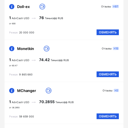
Doll-ex
Отзывы
+97
1
76
AdvCash USD
Тинькофф RUB
от 600
ОБМЕНЯТЬ
Резерв
20 000 000
Monetkin
Отзывы
+15
1
74.42
AdvCash USD
Тинькофф RUB
от 60.47
ОБМЕНЯТЬ
Резерв
9 865 660
MChanger
Отзывы
+0
1
70.2855
AdvCash USD
Тинькофф RUB
от 36.2893
ОБМЕНЯТЬ
Резерв
59 659 000