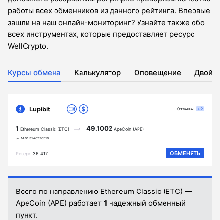
работы всех обменников из данного рейтинга. Впервые
зашли на наш онлайн-мониторинг? Узнайте также обо
всех инструментах, которые предоставляет ресурс
WellCrypto.
Курсы обмена
Калькулятор
Оповещение
Двойн
Lupibit
Отзывы
+2
1
49.1002
Ethereum Classic (ETC)
ApeCoin (APE)
от 1483.9146728516
ОБМЕНЯТЬ
Резерв
36 417
Всего по направлению Ethereum Classic (ETC) —
ApeCoin (APE) работает
1
надежный обменный
пункт.