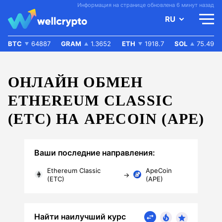
Информация на странице обновлена 6 минут назад
RU
BTC
64887
GRAM
1.3652
ETH
1918.7
SOL
75.49
ОНЛАЙН ОБМЕН
ETHEREUM CLASSIC
(ETC) НА APECOIN (APE)
Ваши последние направления:
Ethereum Classic
ApeCoin
→
(ETC)
(APE)
Найти наилучший курс