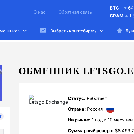
BTC
64
О нас
Обратная связь
GRAM
1.
бменников
Выбрать криптобиржу
Луч
ОБМЕННИК LETSGO.
Статус:
Paботает
Страна:
Россия
На рынке:
1 год и 10 месяцев
Суммарный резерв:
$8 499 