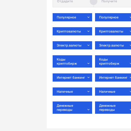
Популярное
Популярное
Криптовалюты
Криптовалюты
Электр.валюты
Электр.валюты
Коды
Коды
криптобирж
криптобирж
Интернет банкинг
Интернет банкинг
Наличные
Наличные
Денежные
Денежные
переводы
переводы