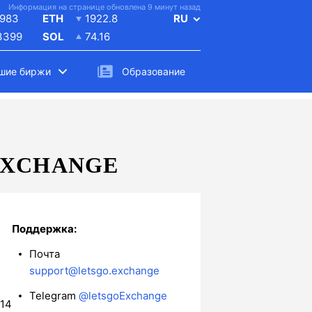
Информация на странице обновлена 9 минут назад
983
ETH
1922.8
RU
3399
SOL
74.16
шие биржи
Образование
EXCHANGE
Поддержка:
Почта
support@letsgo.exchange
Telegram
@letsgoExchange
214