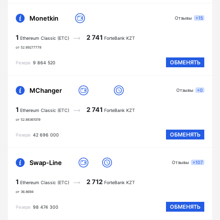
Monetkin
Отзывы
+15
1
2 741
Ethereum Classic (ETC)
ForteBank KZT
от 52.89277778
ОБМЕНЯТЬ
Резерв
9 864 520
MChanger
Отзывы
+0
1
2 741
Ethereum Classic (ETC)
ForteBank KZT
от 52.88361019
ОБМЕНЯТЬ
Резерв
42 696 000
Swap-Line
Отзывы
+107
1
2 712
Ethereum Classic (ETC)
ForteBank KZT
от 36.8694
ОБМЕНЯТЬ
Резерв
98 474 300