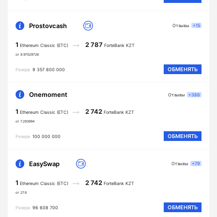
Prostovcash
Отзывы
+15
1
2 787
Ethereum Classic (ETC)
ForteBank KZT
от 8.97029726
ОБМЕНЯТЬ
Резерв
9 357 800 000
Onemoment
Отзывы
+386
1
2 742
Ethereum Classic (ETC)
ForteBank KZT
от 7.293994
ОБМЕНЯТЬ
Резерв
100 000 000
EasySwap
Отзывы
+79
1
2 742
Ethereum Classic (ETC)
ForteBank KZT
от 27.8
ОБМЕНЯТЬ
Резерв
96 608 700