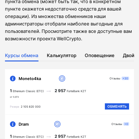
пункта обмена (может быть так, что в конкретном
пункте окажется недостаточно средств для вашей
операции). Из множества обменников наши
администраторы отобрали наиболее выгодные для
пользователей. Просмотрите также все доступные вам
возможности проекта WellCrypto.
Курсы обмена
Калькулятор
Оповещение
Двойн
Moneto4ka
Отзывы
+30
1
2 957
Ethereum Classic (ETC)
ForteBank KZT
от 5.073
ОБМЕНЯТЬ
Резерв
2 105 820 000
Dram
Отзывы
+0
1
2 957
Ethereum Classic (ETC)
ForteBank KZT