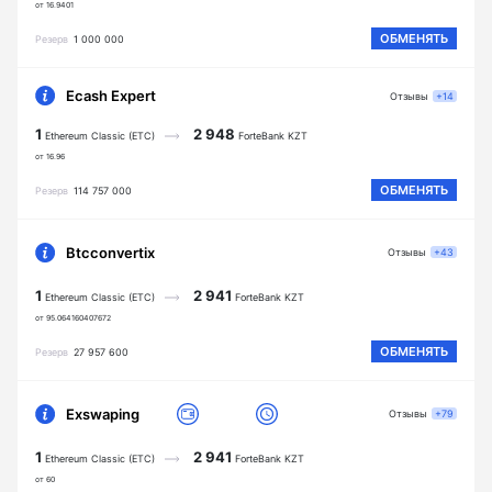
от 16.9401
ОБМЕНЯТЬ
Резерв
1 000 000
Ecash Expert
Отзывы
+14
1
2 948
Ethereum Classic (ETC)
ForteBank KZT
от 16.96
ОБМЕНЯТЬ
Резерв
114 757 000
Btcconvertix
Отзывы
+43
1
2 941
Ethereum Classic (ETC)
ForteBank KZT
от 95.064160407672
ОБМЕНЯТЬ
Резерв
27 957 600
Exswaping
Отзывы
+79
1
2 941
Ethereum Classic (ETC)
ForteBank KZT
от 60