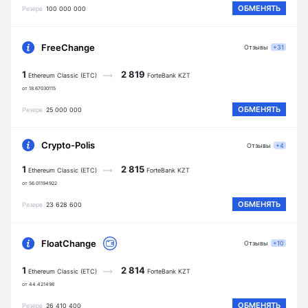
ОБМЕНЯТЬ
Резерв
100 000 000
FreeChange
Отзывы
+31
1
2 819
Ethereum Classic (ETC)
ForteBank KZT
от 18.67030115
ОБМЕНЯТЬ
Резерв
25 000 000
Crypto-Polis
Отзывы
+4
1
2 815
Ethereum Classic (ETC)
ForteBank KZT
от 56.01194922
ОБМЕНЯТЬ
Резерв
23 628 600
FloatChange
Отзывы
+10
1
2 814
Ethereum Classic (ETC)
ForteBank KZT
от 44.421498
ОБМЕНЯТЬ
Резерв
26 410 400