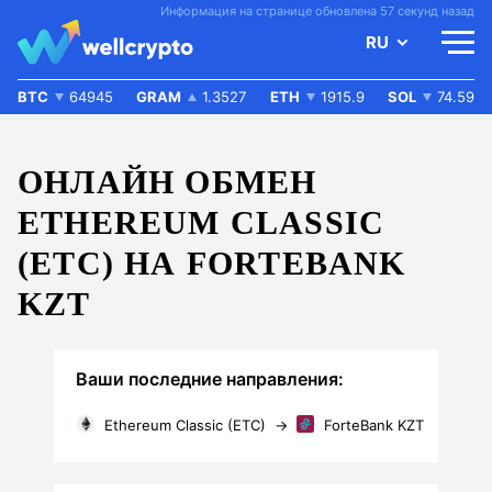
Информация на странице обновлена 57 секунд назад
RU
BTC
64945
GRAM
1.3527
ETH
1915.9
SOL
74.59
ОНЛАЙН ОБМЕН
ETHEREUM CLASSIC
(ETC) НА FORTEBANK
KZT
Ваши последние направления:
Ethereum Classic (ETC)
→
ForteBank KZT