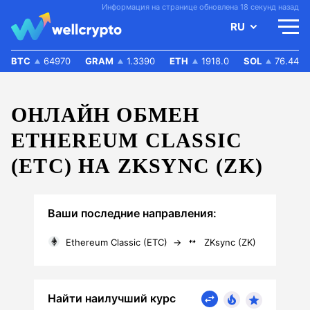
Информация на странице обновлена 18 секунд назад
RU
BTC
64970
GRAM
1.3390
ETH
1918.0
SOL
76.44
ОНЛАЙН ОБМЕН
ETHEREUM CLASSIC
(ETC) НА ZKSYNC (ZK)
Ваши последние направления:
Ethereum Classic (ETC)
→
ZKsync (ZK)
Найти наилучший курс