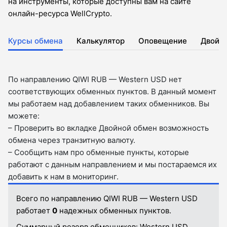
на инструменты, которые доступны вам на сайте
онлайн-ресурса WellCrypto.
Курсы обмена
Калькулятор
Оповещение
Двойн
По направлению QIWI RUB — Western USD нет
соответствующих обменных пунктов. В данный момент
мы работаем над добавлением таких обменников. Вы
можете:
– Проверить во вкладкe Двойной обмен возможность
обмена через транзитную валюту.
– Сообщить нам про обменные пункты, которые
работают с данным направлением и мы постараемся их
добавить к нам в мониторинг.
Всего по направлению QIWI RUB — Western USD
работает
0
надежных обменных пунктов.
Суммарный резерв обменников:
Western USD.