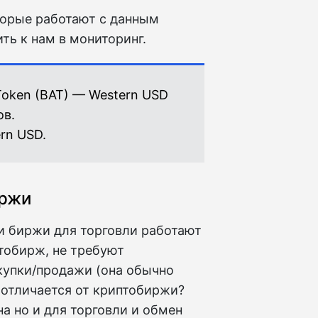
торые работают с данным
ть к нам в мониторинг.
 Token (BAT) — Western USD
ов.
rn USD.
иржи
и биржи для торговли работают
птобирж, не требуют
купки/продажи (она обычно
 отличается от криптобиржи?
а но и для торговли и обмен