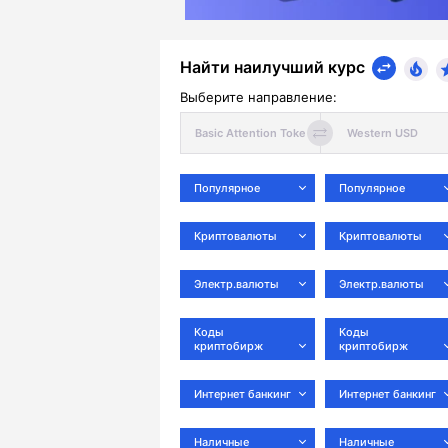
Найти наилучший курс
Выберите направление:
Популярное
Популярное
Криптовалюты
Криптовалюты
Электр.валюты
Электр.валюты
Коды
Коды
криптобирж
криптобирж
Интернет банкинг
Интернет банкинг
Наличные
Наличные