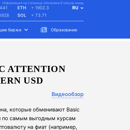
Информация на странице обновлена 8 секунд назад
441
ETH
1902.3
RU
3928
SOL
73.71
шие биржи
Образование
C ATTENTION
TERN USD
Видеообзор
на, которые обменивают Basic
айн по самым выгодным курсам
птовалюту на фиат (например,