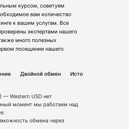
альным курсом, советуем
необходимое вам количество
тинге к вашим услугам. Все
 проверены экспертами нашего
 также много полезных
первом посещении нашего
ение
Двойной обмен
История
T) — Western USD нет
нный момент мы работаем над
е:
озможность обмена через