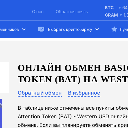
BTC
64
О нас
Обратная связь
GRAM
1.
бменников
Выбрать криптобиржу
Луч
ОНЛАЙН ОБМЕН BASI
TOKEN (BAT) НА WES
n
Обратный обмен
В избранное
В таблице ниже отмечены все пункты обме
Attention Token (BAT) - Western USD онл
обмена. Если вы планируете обменять кри