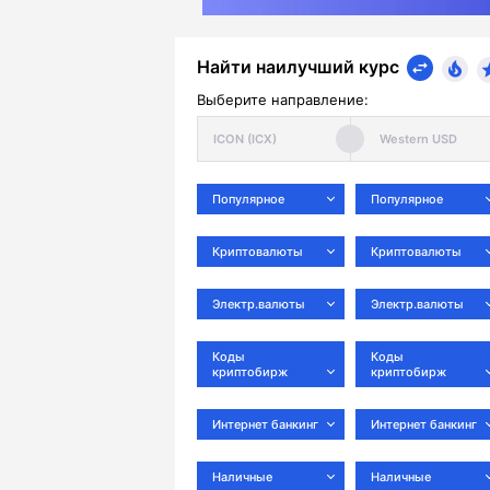
Найти наилучший курс
Выберите направление:
Популярное
Популярное
Криптовалюты
Криптовалюты
Электр.валюты
Электр.валюты
Коды
Коды
криптобирж
криптобирж
Интернет банкинг
Интернет банкинг
Наличные
Наличные