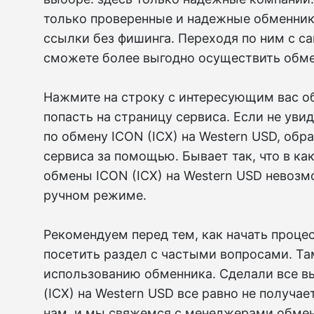
только проверенные и надежные обменни
ссылки без фишинга. Переходя по ним с са
сможете более выгодно осуществить обмен
Нажмите на строку с интересующим вас о
попасть на страницу сервиса. Если не уви
по обмену ICON (ICX) на Western USD, обр
сервиса за помощью. Бывает так, что в ка
обмены ICON (ICX) на Western USD невоз
ручном режиме.
Рекомендуем перед тем, как начать проце
посетить раздел с частыми вопросами. Та
использованию обменника. Сделали все в
(ICX) на Western USD все равно не получа
нам, и мы свяжемся с менеджерами обме