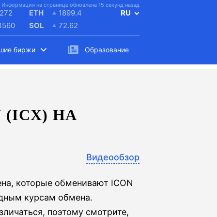
Информация на странице обновлена 15 секунд назад
272
ETH
1899.4
RU
3560
SOL
72.62
шие биржи
Образование
(ICX) НА
Видеообзор
ена, которые обменивают ICON
одным курсам обмена.
личаться, поэтому смотрите,