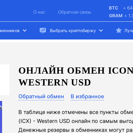
BTC
64
О нас
Обратная связь
GRAM
1.
бменников
Выбрать криптобиржу
Луч
ОНЛАЙН ОБМЕН ICON 
WESTERN USD
Обратный обмен
В избранное
В таблице ниже отмечены все пункты обм
(ICX) - Western USD онлайн по самым выг
Денежные резервы в обменниках могут раз