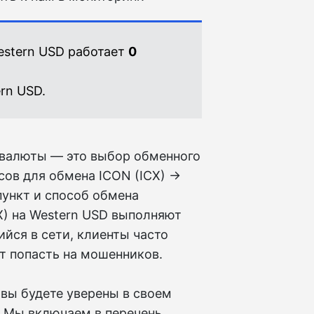
estern USD работает
0
rn USD.
овалюты — это выбор обменного
сов для обмена ICON (ICX) →
пункт и способ обмена
X) на Western USD выполняют
йся в сети, клиенты часто
т попасть на мошенников.
вы будете уверены в своем
. Мы включаем в перечень