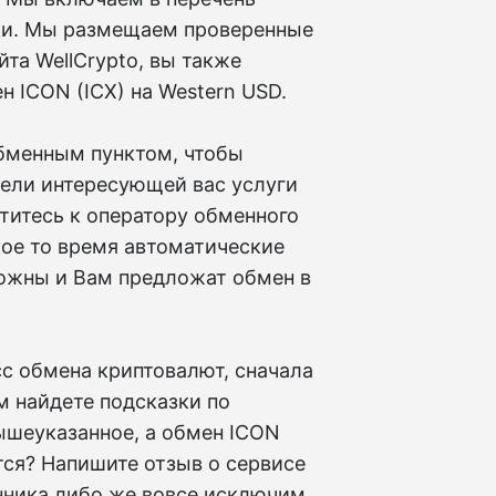
ки. Мы размещаем проверенные
йта WellCrypto, вы также
 ICON (ICX) на Western USD.
бменным пунктом, чтобы
дели интересующей вас услуги
атитесь к оператору обменного
кое то время автоматические
можны и Вам предложат обмен в
сс обмена криптовалют, сначала
м найдете подсказки по
ышеуказанное, а обмен ICON
ется? Напишите отзыв о сервисе
нника либо же вовсе исключим