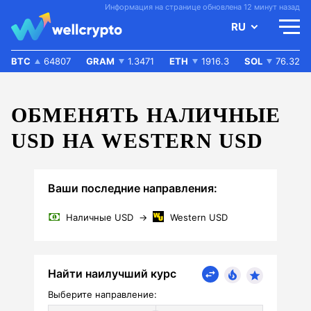
Информация на странице обновлена 12 минут назад
RU
BTC
64807
GRAM
1.3471
ETH
1916.3
SOL
76.32
ОБМЕНЯТЬ НАЛИЧНЫЕ
USD НА WESTERN USD
Ваши последние направления:
Наличные USD
→
Western USD
Найти наилучший курс
Выберите направление: