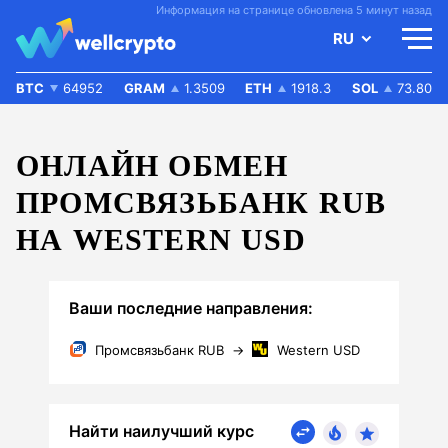
Информация на странице обновлена 5 минут назад
RU
BTC
64952
GRAM
1.3509
ETH
1918.3
SOL
73.80
ОНЛАЙН ОБМЕН
ПРОМСВЯЗЬБАНК RUB
НА WESTERN USD
Ваши последние направления:
Промсвязьбанк RUB
→
Western USD
Найти наилучший курс