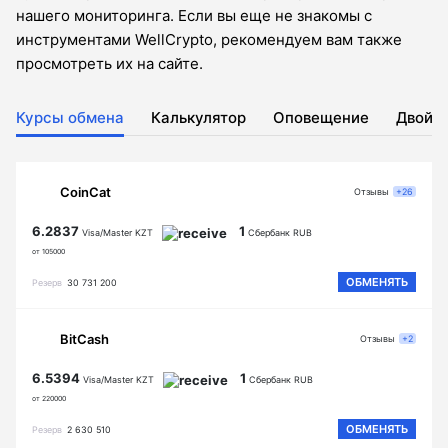
нашего мониторинга. Если вы еще не знакомы с
инструментами WellCrypto, рекомендуем вам также
просмотреть их на сайте.
Курсы обмена
Калькулятор
Оповещение
Двойн
CoinCat
Отзывы
+26
6.2837
1
Visa/Master KZT
Сбербанк RUB
от 105000
ОБМЕНЯТЬ
Резерв
30 731 200
BitCash
Отзывы
+2
6.5394
1
Visa/Master KZT
Сбербанк RUB
от 220000
ОБМЕНЯТЬ
Резерв
2 630 510