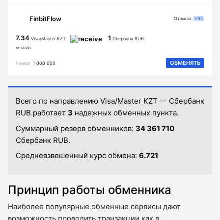
FinbitFlow
Отзывы
+37
7.34
1
Visa/Master KZT
Сбербанк RUB
от 14680
ОБМЕНЯТЬ
Резерв
1 000 000
Всего по направлению Visa/Master KZT — Сбербанк
RUB работает
3
надежных обменных пункта.
Суммарный резерв обменников:
34 361 710
Сбербанк RUB.
Средневзвешенный курс обмена:
6.721
Принцип работы обменника
Наиболее популярные обменные сервисы дают
возможность проводить транзакции как в