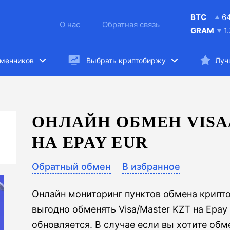
BTC
6
О нас
Обратная связь
GRAM
1
бменников
Выбрать криптобиржу
Луч
ОНЛАЙН ОБМЕН VISA
НА EPAY EUR
Обратный обмен
В избранное
Онлайн мониторинг пунктов обмена крипт
выгодно обменять Visa/Master KZT на Epay
обновляется. В случае если вы хотите обм