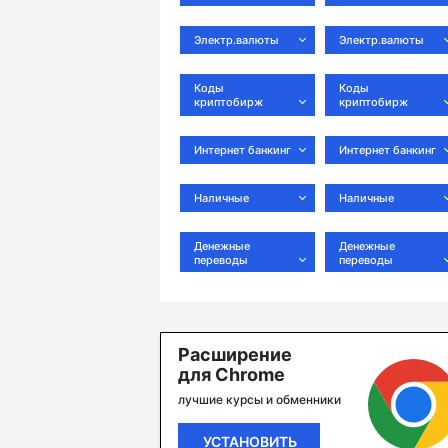
Электр.валюты
Электр.валюты
Коды
Коды
криптобирж
криптобирж
Интернет банкинг
Интернет банкинг
Наличные
Наличные
Денежные
Денежные
переводы
переводы
Расширение
для Chrome
лучшие курсы и обменники
УСТАНОВИТЬ