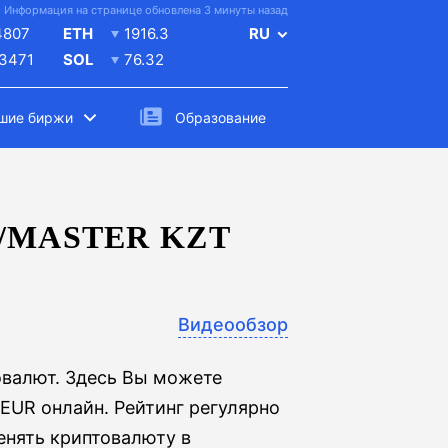
Информация на странице обновлена 3 минуты назад
4807
ETH
1916.3
RU
.3471
SOL
76.32
шие биржи
Образование
/MASTER KZT
Видеообзор
овалют. Здесь Вы можете
 EUR онлайн. Рейтинг регулярно
енять криптовалюту в