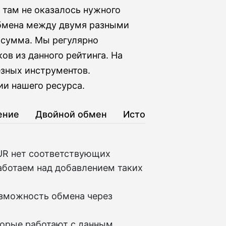
 там не оказалось нужного
обмена между двумя разными
я сумма. Мы регулярно
ов из данного рейтинга. На
езных инструментов.
и нашего ресурса.
ение
Двойной обмен
История
EUR нет соответствующих
аботаем над добавлением таких
озможность обмена через
торые работают с данным