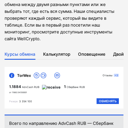
обмена между двумя разными пунктами или же
выбрать тот, где есть вся сумма. Наши специалисты
проверяют каждый сервис, который вы видите в
таблице. Если вы в первый раз посетили наш
мониторинг, просмотрите доступные инструменты
сайта WellCrypto.
Курсы обмена
Калькулятор
Оповещение
Двойн
TorWex
Отзывы
+3
1.1884
1
AdvCash RUB
Сбербанк RUB
от 11883.54550001
ОБМЕНЯТЬ
Резерв
3 354 100
Всего по направлению AdvCash RUB — Сбербанк