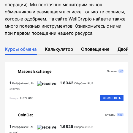
операции). Мы постоянно мониторим рынок
обменников и размещаем в списке только те сервисы,
которые одобряем. На сайте WellCrypto найдете также
много полезных инструментов. Ознакомьтесь с ними
при первом посещении нашего ресурса.
Курсы обмена
Калькулятор
Оповещение
Двойн
Masons Exchange
Отзывы
+7
1
1.8342
Райффайзен UAH
Сбербанк RUB
от 8177.95
ОБМЕНЯТЬ
Резерв
9 872 600
CoinCat
Отзывы
+26
1
1.6829
Райффайзен UAH
Сбербанк RUB
от 3119.7