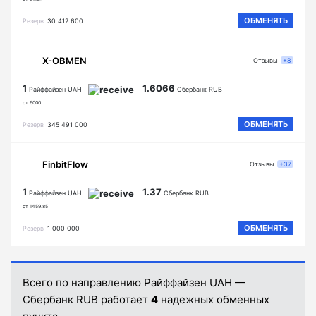
ОБМЕНЯТЬ
Резерв
30 412 600
X-OBMEN
Отзывы
+8
1
1.6066
Райффайзен UAH
Сбербанк RUB
от 6000
ОБМЕНЯТЬ
Резерв
345 491 000
FinbitFlow
Отзывы
+37
1
1.37
Райффайзен UAH
Сбербанк RUB
от 1459.85
ОБМЕНЯТЬ
Резерв
1 000 000
Всего по направлению Райффайзен UAH —
Сбербанк RUB работает
4
надежных обменных