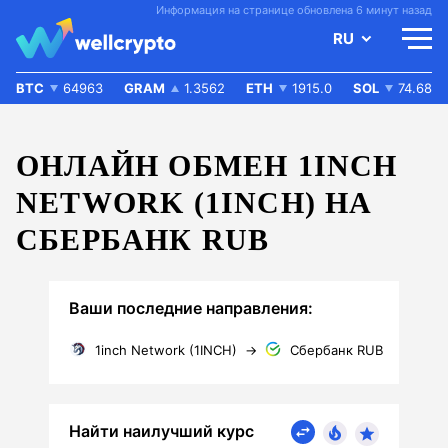
Информация на странице обновлена 6 минут назад
RU
BTC
64963
GRAM
1.3562
ETH
1915.0
SOL
74.68
ОНЛАЙН ОБМЕН 1INCH
NETWORK (1INCH) НА
СБЕРБАНК RUB
Ваши последние направления:
1inch Network (1INCH)
→
Сбербанк RUB
Найти наилучший курс