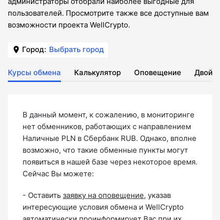
администраторы отобрали наиболее выгодные для
пользователей. Просмотрите также все доступные вам
возможности проекта WellCrypto.
Город:
Выбрать город
Курсы обмена
Калькулятор
Оповещение
Двойн
В данный момент, к сожалению, в мониторинге
нет обменников, работающих с направлением
Наличные PLN в Сбербанк RUB. Однако, вполне
возможно, что такие обменные пункты могут
появиться в нашей базе через некоторое время.
Сейчас Вы можете:
- Оставить
заявку на оповещение
, указав
интересующие условия обмена и WellCrypto
автоматически проинформирует Вас при их