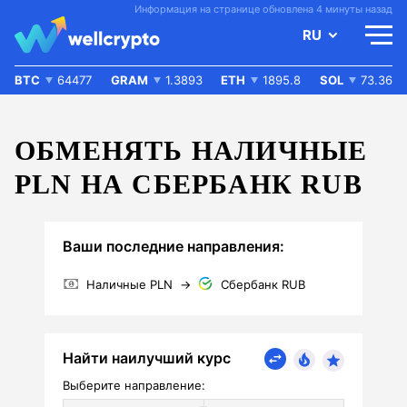
Информация на странице обновлена 4 минуты назад
RU
BTC
64477
GRAM
1.3893
ETH
1895.8
SOL
73.36
ОБМЕНЯТЬ НАЛИЧНЫЕ
PLN НА СБЕРБАНК RUB
Ваши последние направления:
Наличные PLN
→
Сбербанк RUB
Найти наилучший курс
Выберите направление: