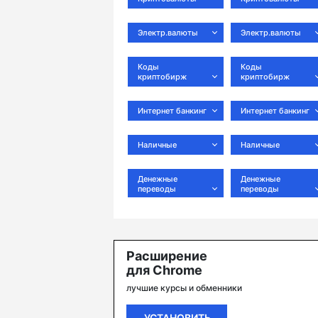
Электр.валюты
Электр.валюты
Коды
Коды
криптобирж
криптобирж
Интернет банкинг
Интернет банкинг
Наличные
Наличные
Денежные
Денежные
переводы
переводы
Расширение
для Chrome
лучшие курсы и обменники
УСТАНОВИТЬ