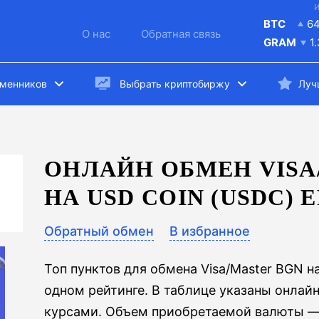
И
BTC
6
О нас
Обратная связь
GRAM
1
бменников
Выбрать криптобиржу
Луч
ОНЛАЙН ОБМЕН VISA
НА USD COIN (USDC) 
Обратный обмен
В избранное
Топ пунктов для обмена Visa/Master BGN н
одном рейтинге. В таблице указаны онлай
курсами. Объем приобретаемой валюты —