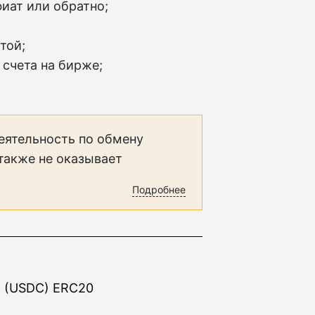
фиат или обратно;
той;
 счета на бирже;
еятельность по обмену
 также не оказывает
Подробнее
n (USDC) ERC20