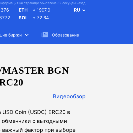
нформация на странице обновлена 32 секунды назад
4376
ETH
1907.0
RU
.3772
SOL
72.64
шие биржи
Образование
/MASTER BGN
ERC20
Видеообзор
а USD Coin (USDC) ERC20 в
н обменники с выгодными
 важный фактор при выборе