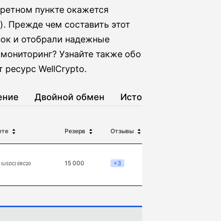
кретном пункте окажется
). Прежде чем составить этот
ок и отобрали надежные
мониторинг? Узнайте также обо
 ресурс WellCrypto.
ение
Двойной обмен
История
ете
Резерв
Отзывы
15 000
+3
 (USDC) ERC20