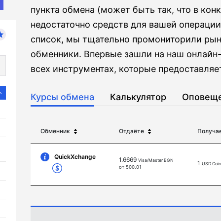
пункта обмена (может быть так, что в кон
недостаточно средств для вашей операции
список, мы тщательно промониторили рын
обменники. Впервые зашли на наш онлайн-
всех инструментах, которые предоставляет
Курсы обмена
Калькулятор
Оповещ
Обменник
Отдаёте
Получа
QuickXchange
1.6669
Visa/Master BGN
1
USD Coin
от 500.01