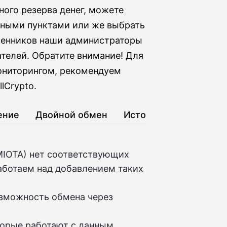
ного резерва денег, можете
зными пунктами или же выбрать
бменников наши администраторы
телей. Обратите внимание! Для
мониторингом, рекомендуем
lCrypto.
ение
Двойной обмен
История
MIOTA) нет соответствующих
аботаем над добавлением таких
озможность обмена через
торые работают с данным