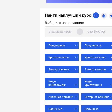
Найти наилучший курс
Выберите направление:
Популярное
Популярное
Криптовалюты
Криптовалюты
Электр.валюты
Электр.валюты
Коды
Коды
криптобирж
криптобирж
Интернет банкинг
Интернет банкинг
Наличные
Наличные