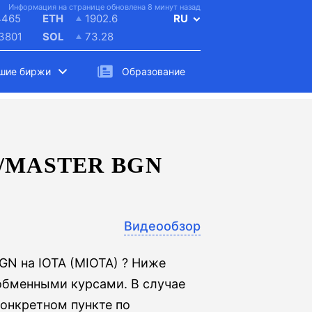
Информация на странице обновлена 8 минут назад
4465
ETH
1902.6
RU
.3801
SOL
73.28
шие биржи
Образование
/MASTER BGN
Видеообзор
GN на IOTA (MIOTA) ? Ниже
обменными курсами. В случае
конкретном пункте по