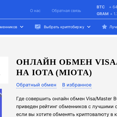
BTC
6
О нас
Обратная связь
GRAM
1
бменников
Выбрать криптобиржу
Луч
ОНЛАЙН ОБМЕН VISA
НА IOTA (MIOTA)
)
Обратный обмен
В избранное
Где совершить онлайн обмен Visa/Master B
приведен рейтинг обменников с лучшими 
если вы хотите обменять криптовалюту в 