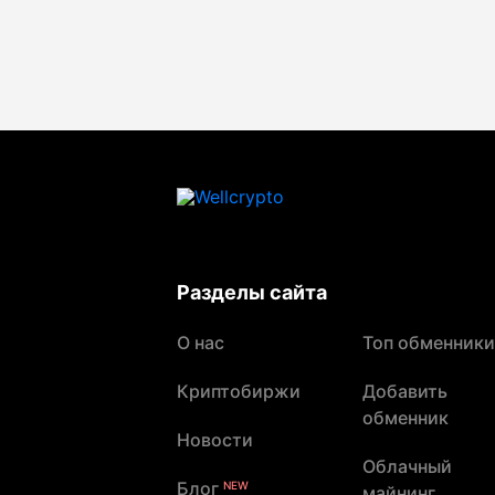
Разделы сайта
О нас
Топ обменники
Криптобиржи
Добавить
обменник
Новости
Облачный
Блог
NEW
майнинг