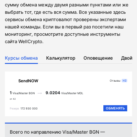
сумму обмена между двумя разными пунктами или же
выбрать тот, где есть вся сумма. Все указанные здесь
сервисы обмена криптовалют проверены экспертами
нашей команды. Если вы в первый раз посетили наш
мониторинг, просмотрите доступные инструменты
сайта WellCrypto.
Курсы обмена
Калькулятор
Оповещение
Двойн
SendNOW
Отзывы
+0
1
9.0204
Visa/Master BGN
Visa/Master MDL
от 42
ОБМЕНЯТЬ
Резерв
172 930 000
Всего по направлению Visa/Master BGN —