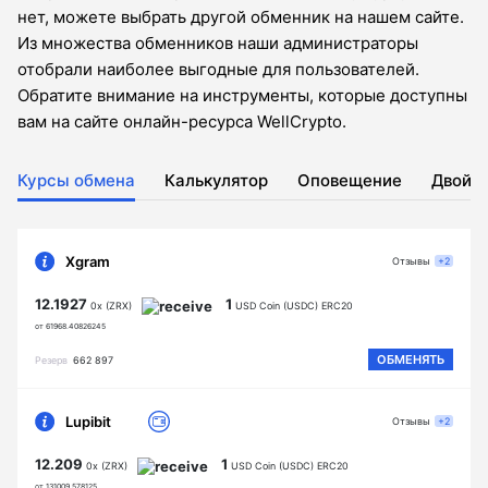
нет, можете выбрать другой обменник на нашем сайте.
Из множества обменников наши администраторы
отобрали наиболее выгодные для пользователей.
Обратите внимание на инструменты, которые доступны
вам на сайте онлайн-ресурса WellCrypto.
Курсы обмена
Калькулятор
Оповещение
Двойн
Xgram
Отзывы
+2
12.1927
1
0x (ZRX)
USD Coin (USDC) ERC20
от 61968.40826245
ОБМЕНЯТЬ
Резерв
662 897
Lupibit
Отзывы
+2
12.209
1
0x (ZRX)
USD Coin (USDC) ERC20
от 131009.578125