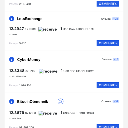
ОБМЕНЯТЬ
Резерв
2 119 410
LetsExchange
Отзывы
+28
12.2947
1
0x (ZRX)
USD Coin (USDC) ERC20
от 2600
ОБМЕНЯТЬ
Резерв
5 620
CyberMoney
Отзывы
+15
12.3348
1
0x (ZRX)
USD Coin (USDC) ERC20
от 651.275803728
ОБМЕНЯТЬ
Резерв
1 070 120
BitcoinObmennik
Отзывы
+31
12.3679
1
0x (ZRX)
USD Coin (USDC) ERC20
от 1236.7918
ОБМЕНЯТЬ
Резерв
99 467 200