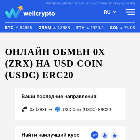
Информация на странице обновлена 55 секунд назад
RU
BTC
64965
GRAM
1.3658
ETH
1920.2
SOL
75.08
ОНЛАЙН ОБМЕН 0X
(ZRX) НА USD COIN
(USDC) ERC20
Ваши последние направления:
0x (ZRX)
→
USD Coin (USDC) ERC20
Найти наилучший курс