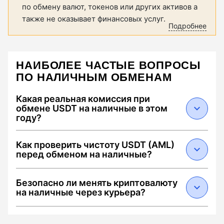
по обмену валют, токенов или других активов а
также не оказывает финансовых услуг.
Подробнее
НАИБОЛЕЕ ЧАСТЫЕ ВОПРОСЫ
ПО НАЛИЧНЫМ ОБМЕНАМ
Какая реальная комиссия при
обмене USDT на наличные в этом
году?
В 2026 году средняя суммарная комиссия
Как проверить чистоту USDT (AML)
составляет от 0.5% до 2.5%. Она складывается
перед обменом на наличные?
из: 1) спреда обменника (0.1–1.5%), 2) сетевого
сбора Tron за перевод USDT (около $1.5–3 при
Чтобы избежать блокировки средств,
Безопасно ли менять криптовалюту
наличии энергии) и 3) комиссии за
выбирайте обменники с меткой "Low AML Risk".
на наличные через курьера?
инкассацию/курьера в конкретном городе.
В 2026 году критическим порогом считается
Мониторинг Wellcrypto автоматически
риск выше 25-30% (наличие связи с Darknet
Да, если соблюдать три правила: 1) Переводить
калькулирует "чистую сумму" на руки,
или миксерами). Перед сделкой проверьте