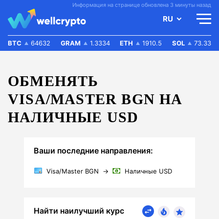
Информация на странице обновлена 3 минуты назад
RU
BTC
64632
GRAM
1.3334
ETH
1910.5
SOL
73.33
ОБМЕНЯТЬ
VISA/MASTER BGN НА
НАЛИЧНЫЕ USD
Ваши последние направления:
Visa/Master BGN
→
Наличные USD
Найти наилучший курс