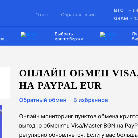
BTC
6
О нас
Обратная связь
GRAM
1
Выбрать
Лу
ов
криптобиржу
би
ОНЛАЙН ОБМЕН VISA
НА PAYPAL EUR
Обратный обмен
В избранное
Онлайн мониторинг пунктов обмена крипт
выгодно обменять Visa/Master BGN на PayP
регулярно обновляется. Если у вас больш