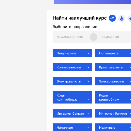
Найти наилучший курс
Выберите направление:
Популярное
Популярное
Криптовалюты
Криптовалюты
Электр.валюты
Электр.валюты
Коды
Коды
криптобирж
криптобирж
Интернет банкинг
Интернет банкинг
Наличные
Наличные