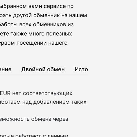
выбранном вами сервисе по
рать другой обменник на нашем
работы всех обменников из
йдете также много полезных
первом посещении нашего
ение
Двойной обмен
История
 EUR нет соответствующих
аботаем над добавлением таких
озможность обмена через
торые работают с данным