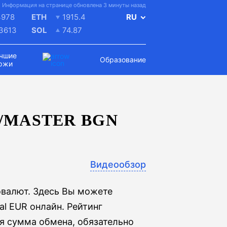
Информация на странице обновлена 3 минуты назад
4978
ETH
1915.4
RU
.3613
SOL
74.87
чшие
Образование
ржи
/MASTER BGN
Видеообзор
овалют. Здесь Вы можете
al EUR онлайн. Рейтинг
ая сумма обмена, обязательно