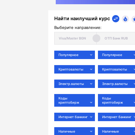
Найти наилучший курс
Выберите направление:
Популярное
Популярное
Криптовалюты
Криптовалюты
Электр.валюты
Электр.валюты
Коды
Коды
криптобирж
криптобирж
Интернет банкинг
Интернет банкинг
Наличные
Наличные