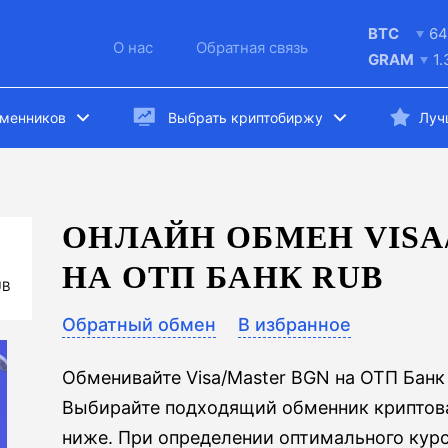
BTC
64
О нас
Обратная связь
GRAM
1
бменников
Выбрать криптобиржу
Луч
ОНЛАЙН ОБМЕН VISA
НА ОТП БАНК RUB
UB
Обратный обмен
В избранное
Обменивайте Visa/Master BGN на ОТП Бан
Выбирайте подходящий обменник криптова
ниже. При определении оптимального курс