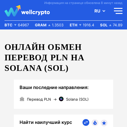
Информация на странице обновлена 8 минут назад
RU
BTC
64967
GRAM
1.3503
ETH
1916.4
SOL
74.89
ОНЛАЙН ОБМЕН
ПЕРЕВОД PLN НА
SOLANA (SOL)
Ваши последние направления:
Перевод PLN
→
Solana (SOL)
Найти наилучший курс