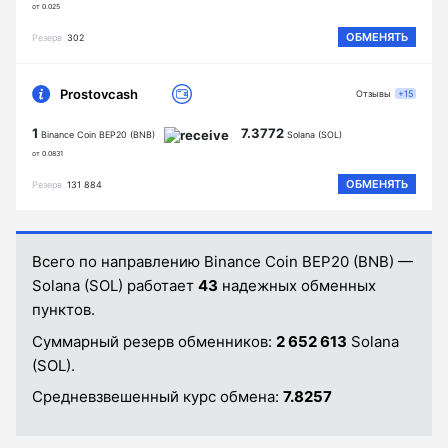
от 0.025
ОБМЕНЯТЬ
Резерв
302
Prostovcash
Отзывы
+15
1
7.3772
Binance Coin BEP20 (BNB)
Solana (SOL)
от 0.0831
ОБМЕНЯТЬ
Резерв
131 884
Всего по направлению Binance Coin BEP20 (BNB) —
Solana (SOL) работает
43
надежных обменных
пунктов.
Суммарный резерв обменников:
2 652 613
Solana
(SOL).
Средневзвешенный курс обмена:
7.8257