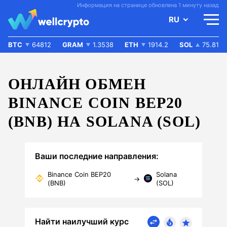
Информация на странице обновлена 1 минуту назад
RU
BTC
64812
GRAM
1.3538
ETH
1914.2
SOL
75.81
ОНЛАЙН ОБМЕН
BINANCE COIN BEP20
(BNB) НА SOLANA (SOL)
Ваши последние направления:
Binance Coin BEP20
Solana
→
(BNB)
(SOL)
Найти наилучший курс