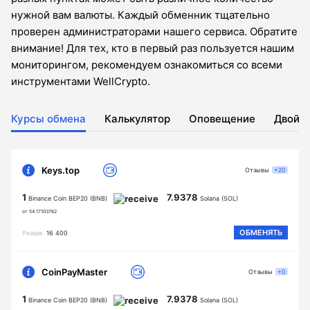
нужной вам валюты. Каждый обменник тщательно
проверен администраторами нашего сервиса. Обратите
внимание! Для тех, кто в первый раз пользуется нашим
мониторингом, рекомендуем ознакомиться со всеми
инструментами WellCrypto.
Курсы обмена
Калькулятор
Оповещение
Двойн
Keys.top
Отзывы
+20
1
7.9378
Binance Coin BEP20 (BNB)
Solana (SOL)
от 54.17103762
ОБМЕНЯТЬ
Резерв
16 400
CoinPayMaster
Отзывы
+0
1
7.9378
Binance Coin BEP20 (BNB)
Solana (SOL)