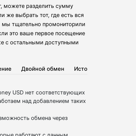
г, можете разделить сумму
 же выбрать тот, где есть вся
к, мы тщательно промониторили
сли это ваше первое посещение
кже с остальными доступными
ение
Двойной обмен
История
oney USD нет соответствующих
аботаем над добавлением таких
озможность обмена через
торые работают с данным