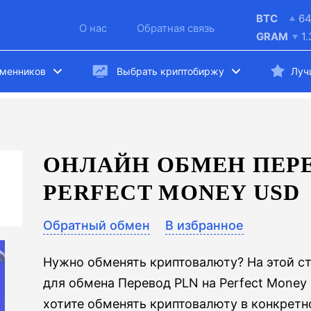
BTC
6
О нас
Обратная связь
GRAM
1
бменников
Выбрать криптобиржу
Луч
ОНЛАЙН ОБМЕН ПЕРЕ
PERFECT MONEY USD
Обратный обмен
В избранное
Нужно обменять криптовалюту? На этой с
для обмена Перевод PLN на Perfect Money 
хотите обменять криптовалюту в конкретн