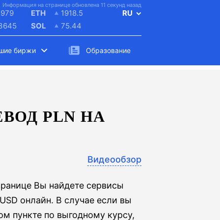
Информация на странице обновлена 11 секунд назад
4979
ETH
1918.5
RU
.3645
SOL
75.44
шие биржи
Образование
ВОД PLN НА
Видеообзор
транице Вы найдете сервисы
USD онлайн. В случае если вы
ом пункте по выгодному курсу,