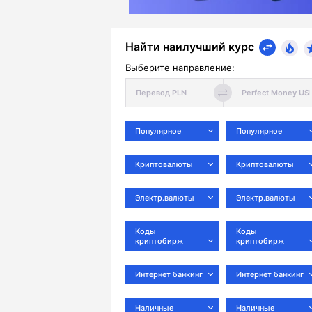
Найти наилучший курс
Выберите направление:
Популярное
Популярное
Криптовалюты
Криптовалюты
Электр.валюты
Электр.валюты
Коды
Коды
криптобирж
криптобирж
Интернет банкинг
Интернет банкинг
Наличные
Наличные