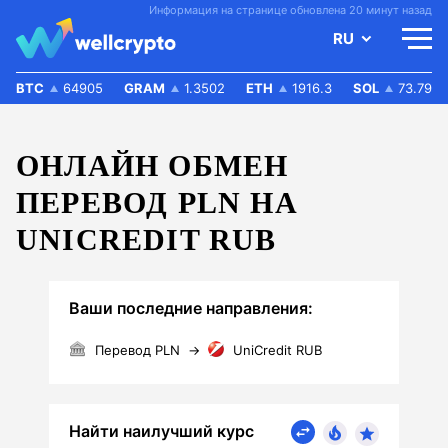
Информация на странице обновлена 20 минут назад
RU
BTC
64905
GRAM
1.3502
ETH
1916.3
SOL
73.79
ОНЛАЙН ОБМЕН
ПЕРЕВОД PLN НА
UNICREDIT RUB
Ваши последние направления:
Перевод PLN
→
UniCredit RUB
Найти наилучший курс