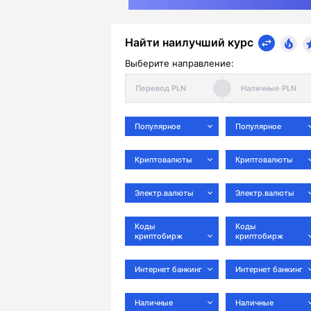
Найти наилучший курс
Выберите направление:
Популярное
Популярное
Криптовалюты
Криптовалюты
Электр.валюты
Электр.валюты
Коды
Коды
криптобирж
криптобирж
Интернет банкинг
Интернет банкинг
Наличные
Наличные