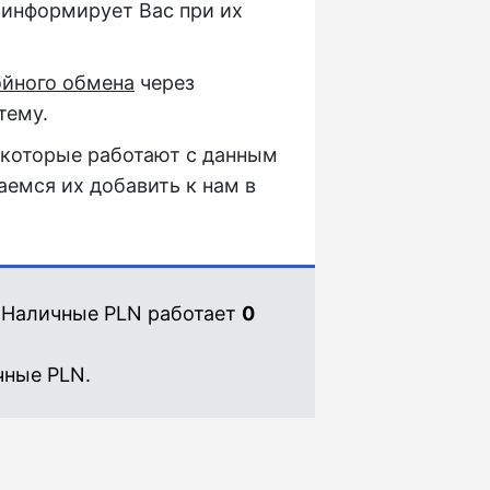
оинформирует Вас при их
ойного обмена
через
тему.
 которые работают с данным
аемся их добавить к нам в
 Наличные PLN работает
0
чные PLN.