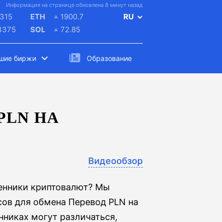
Информация на странице обновлена 8 минут назад
315
ETH
1900.7
RU
3375
SOL
72.85
шие биржи
Образование
PLN НА
Видеообзор
менники криптовалют? Мы
сов для обмена Перевод PLN на
никах могут различаться,