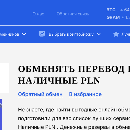
BTC
64
О нас
Обратная связь
GRAM
1.
бменников
Выбрать криптобиржу
Луч
ОБМЕНЯТЬ ПЕРЕВОД 
НАЛИЧНЫЕ PLN
Обратный обмен
В избранное
Не знаете, где найти выгодные онлайн об
подготовили для вас список лучших серви
Наличные PLN . Денежные резервы в обмен