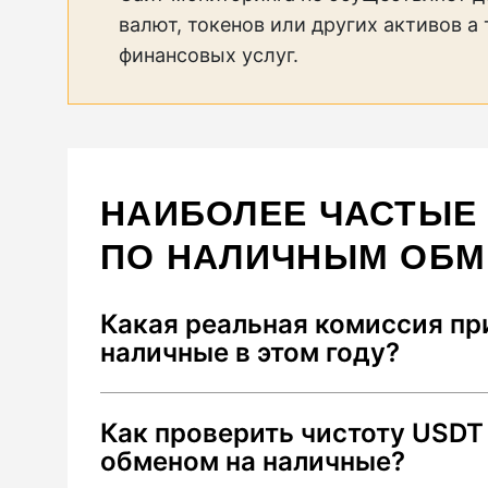
валют, токенов или других активов а
финансовых услуг.
НАИБОЛЕЕ ЧАСТЫЕ
ПО НАЛИЧНЫМ ОБ
Какая реальная комиссия пр
наличные в этом году?
В 2026 году средняя суммарная коми
Как проверить чистоту USDT
до 2.5%. Она складывается из: 1) спр
обменом на наличные?
2) сетевого сбора Tron за перевод U