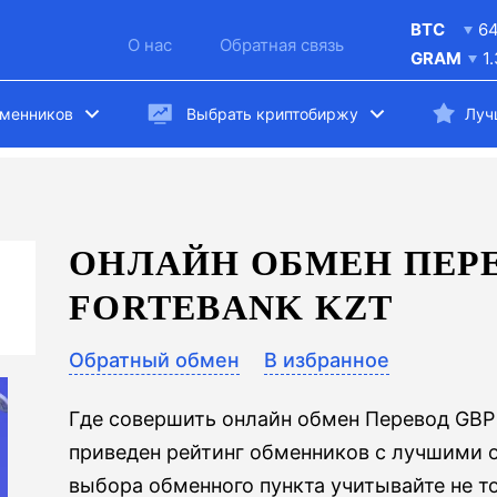
BTC
6
О нас
Обратная связь
GRAM
1
бменников
Выбрать криптобиржу
Луч
ОНЛАЙН ОБМЕН ПЕРЕ
FORTEBANK KZT
Обратный обмен
В избранное
Где совершить онлайн обмен Перевод GBP 
приведен рейтинг обменников с лучшими 
выбора обменного пункта учитывайте не т