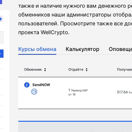
также и наличие нужного вам денежного р
обменников наши администраторы отобра
пользователей. Просмотрите также все д
проекта WellCrypto.
Курсы обмена
Калькулятор
Оповещ
Обменник
Отдаёте
Получае
SendNOW
1
Перевод GBP
517.64
Fo
от 19