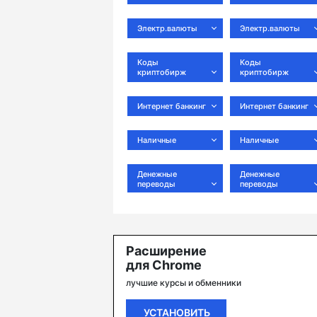
Электр.валюты
Электр.валюты
Коды
Коды
криптобирж
криптобирж
Интернет банкинг
Интернет банкинг
Наличные
Наличные
Денежные
Денежные
переводы
переводы
Расширение
для Chrome
лучшие курсы и обменники
УСТАНОВИТЬ