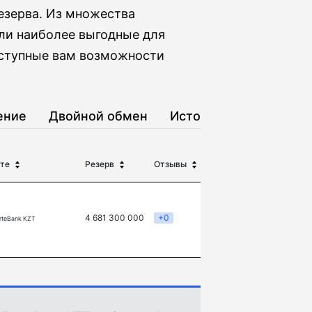
езерва. Из множества
ли наиболее выгодные для
оступные вам возможности
ение
Двойной обмен
История
те
Резерв
Отзывы
4 681 300 000
+0
rteBank KZT