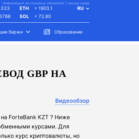
Информация на странице обновлена 7 секунд назад
4333
ETH
1903.1
RU
.3788
SOL
72.80
шие биржи
Образование
ВОД GBP НА
Видеообзор
на ForteBank KZT ? Ниже
обменными курсами. Для
олько курс криптовалюты, но