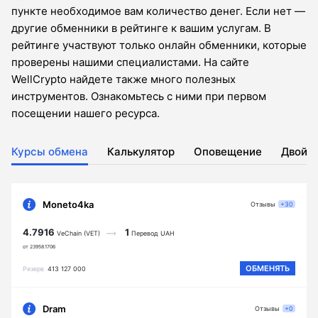
пункте необходимое вам количество денег. Если нет —
другие обменники в рейтинге к вашим услугам. В
рейтинге участвуют только онлайн обменники, которые
проверены нашими специалистами. На сайте
WellCrypto найдете также много полезных
инструментов. Ознакомьтесь с ними при первом
посещении нашего ресурса.
Курсы обмена
Калькулятор
Оповещение
Двойн
Moneto4ka
Отзывы
+30
4.7916
1
VeChain (VET)
Перевод UAH
от 23958.1706
ОБМЕНЯТЬ
Резерв
413 127 000
Dram
Отзывы
+0