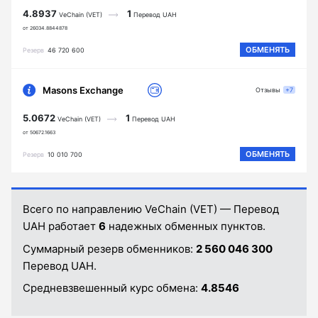
4.8937
1
VeChain (VET)
Перевод UAH
от 26034.8844878
ОБМЕНЯТЬ
Резерв
46 720 600
Masons Exchange
Отзывы
+7
5.0672
1
VeChain (VET)
Перевод UAH
от 50672.1663
ОБМЕНЯТЬ
Резерв
10 010 700
Всего по направлению VeChain (VET) — Перевод
UAH работает
6
надежных обменных пунктов.
Суммарный резерв обменников:
2 560 046 300
Перевод UAH.
Средневзвешенный курс обмена:
4.8546