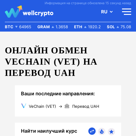
Информация на странице обновлена 15 секунд назад
RU
BTC
64965
GRAM
1.3658
ETH
1920.2
SOL
75.08
ОНЛАЙН ОБМЕН
VECHAIN (VET) НА
ПЕРЕВОД UAH
Ваши последние направления:
VeChain (VET)
→
Перевод UAH
Найти наилучший курс