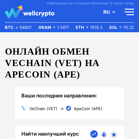
Информация на странице обновлена 12 минут назад
RU
BTC
64807
GRAM
1.3471
ETH
1916.3
SOL
76.32
ОНЛАЙН ОБМЕН
VECHAIN (VET) НА
APECOIN (APE)
Ваши последние направления:
VeChain (VET)
→
ApeCoin (APE)
Найти наилучший курс