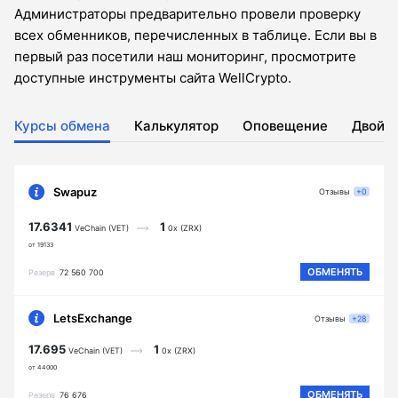
Администраторы предварительно провели проверку
всех обменников, перечисленных в таблице. Если вы в
первый раз посетили наш мониторинг, просмотрите
доступные инструменты сайта WellCrypto.
Курсы обмена
Калькулятор
Оповещение
Двойн
Swapuz
Отзывы
+0
17.6341
1
VeChain (VET)
0x (ZRX)
от 19133
ОБМЕНЯТЬ
Резерв
72 560 700
LetsExchange
Отзывы
+28
17.695
1
VeChain (VET)
0x (ZRX)
от 44000
ОБМЕНЯТЬ
Резерв
76 676