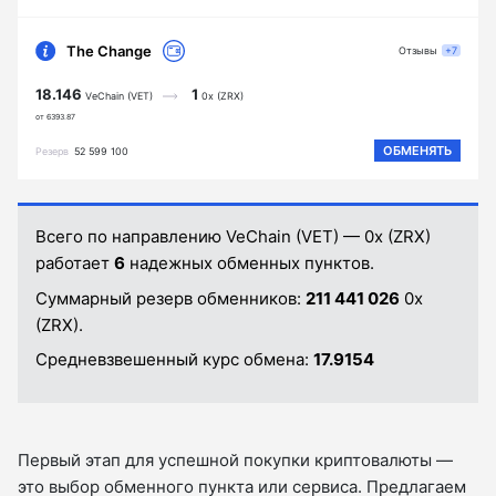
The Change
Отзывы
+7
18.146
1
VeChain (VET)
0x (ZRX)
от 6393.87
ОБМЕНЯТЬ
Резерв
52 599 100
Всего по направлению VeChain (VET) — 0x (ZRX)
работает
6
надежных обменных пунктов.
Суммарный резерв обменников:
211 441 026
0x
(ZRX).
Средневзвешенный курс обмена:
17.9154
Первый этап для успешной покупки криптовалюты —
это выбор обменного пункта или сервиса. Предлагаем