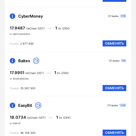
CyberMoney
Отзывы
+15
17.9487
1
VeChain (VET)
0x (ZRX)
от 2807.5402152072
ОБМЕНЯТЬ
Резерв
2 677 850
Baltex
Отзывы
+0
17.9951
1
VeChain (VET)
0x (ZRX)
от 64030.8502346
ОБМЕНЯТЬ
Резерв
25 387 500
EasyBit
Отзывы
+24
18.0734
1
VeChain (VET)
0x (ZRX)
от 6393.87
ОБМЕНЯТЬ
Резерв
58 139 200