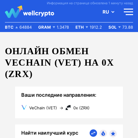
Информация на странице обновлена 1 минуту назад
RU
BTC
64884
GRAM
1.3478
ETH
1912.2
SOL
73.88
ОНЛАЙН ОБМЕН
VECHAIN (VET) НА 0X
(ZRX)
Ваши последние направления:
VeChain (VET)
→
0x (ZRX)
Найти наилучший курс