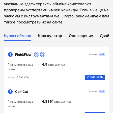
указанные здесь сервисы обмена криптовалют
проверены экспертами нашей команды. Если вы еще не
знакомы с инструментами WellCrypto, рекомендуем вам
также просмотреть их на сайте.
Курсы обмена
Калькулятор
Оповещение
Двойн
FinbitFlow
Отзывы
+37
1
4.9
Промсвязьбанк RUB
Kaspi Bank KZT
от 5000
ОБМЕНЯТЬ
Резерв
5 000 000
CoinCat
Отзывы
+26
1
4.8361
Промсвязьбанк RUB
Kaspi Bank KZT
от 8700