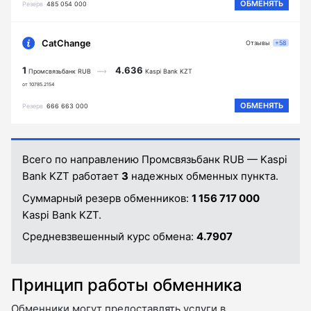
ОБМЕНЯТЬ
Резерв
485 054 000
CatChange
Отзывы
+58
1
4.636
Промсвязьбанк RUB
Kaspi Bank KZT
от 10785.2154
ОБМЕНЯТЬ
Резерв
666 663 000
Всего по направлению Промсвязьбанк RUB — Kaspi
Bank KZT работает
3
надежных обменных пункта.
Суммарный резерв обменников:
1 156 717 000
Kaspi Bank KZT.
Средневзвешенный курс обмена:
4.7907
Принцип работы обменника
Обменники могут предоставлять услуги в