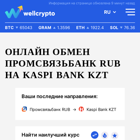
Информация на странице обновлена 9 минут назад
RU
BTC
65043
GRAM
1.3596
ETH
1922.4
SOL
76.36
ОНЛАЙН ОБМЕН
ПРОМСВЯЗЬБАНК RUB
НА KASPI BANK KZT
Ваши последние направления:
Промсвязьбанк RUB
→
Kaspi Bank KZT
Найти наилучший курс