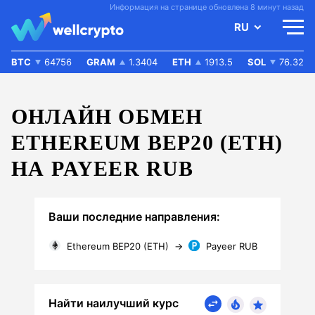
Информация на странице обновлена 8 минут назад
RU
BTC
64756
GRAM
1.3404
ETH
1913.5
SOL
76.32
ОНЛАЙН ОБМЕН
ETHEREUM BEP20 (ETH)
НА PAYEER RUB
Ваши последние направления:
Ethereum BEP20 (ETH)
→
Payeer RUB
Найти наилучший курс