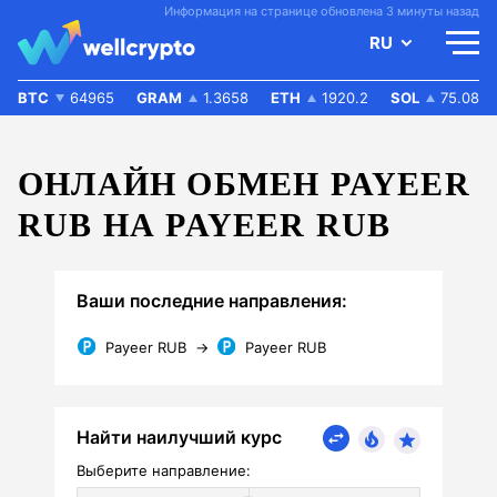
Информация на странице обновлена 3 минуты назад
RU
BTC
64965
GRAM
1.3658
ETH
1920.2
SOL
75.08
ОНЛАЙН ОБМЕН PAYEER
RUB НА PAYEER RUB
Ваши последние направления:
Payeer RUB
→
Payeer RUB
Найти наилучший курс
Выберите направление: