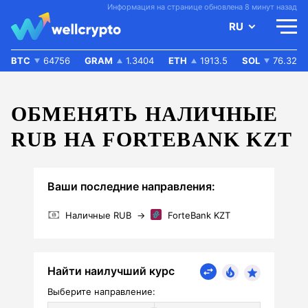
Информация на странице обновлена 8 минут назад
RU
BTC
64756
GRAM
1.3404
ETH
1913.5
SOL
76.32
ОБМЕНЯТЬ НАЛИЧНЫЕ
RUB НА FORTEBANK KZT
Ваши последние направления:
Наличные RUB
→
ForteBank KZT
Найти наилучший курс
Выберите направление: