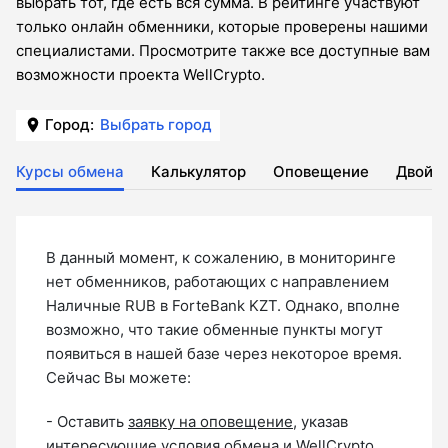
выбрать тот, где есть вся сумма. В рейтинге участвуют
только онлайн обменники, которые проверены нашими
специалистами. Просмотрите также все доступные вам
возможности проекта WellCrypto.
Город:
Выбрать город
Курсы обмена
Калькулятор
Оповещение
Двойн
В данный момент, к сожалению, в мониторинге
нет обменников, работающих с направлением
Наличные RUB в ForteBank KZT. Однако, вполне
возможно, что такие обменные пункты могут
появиться в нашей базе через некоторое время.
Сейчас Вы можете:
- Оставить
заявку на оповещение
, указав
интересующие условия обмена и WellCrypto