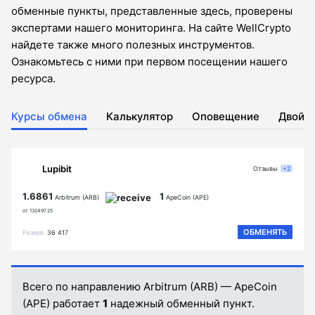
обменные пункты, представленные здесь, проверены
экспертами нашего мониторинга. На сайте WellCrypto
найдете также много полезных инструментов.
Ознакомьтесь с ними при первом посещении нашего
ресурса.
Курсы обмена
Калькулятор
Оповещение
Двойн
Lupibit
Отзывы
+2
1.6861
1
Arbitrum (ARB)
ApeCoin (APE)
от 132497.25
ОБМЕНЯТЬ
Резерв
36 417
Всего по направлению Arbitrum (ARB) — ApeCoin
(APE) работает
1
надежный обменный пункт.