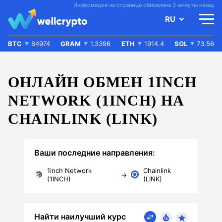
Информация на странице обновлена 3 минуты назад
RU
BTC
64974
GRAM
1.3396
ETH
1914.4
SOL
73.56
ОНЛАЙН ОБМЕН 1INCH
NETWORK (1INCH) НА
CHAINLINK (LINK)
Ваши последние направления:
1inch Network
Chainlink
→
(1INCH)
(LINK)
Найти наилучший курс