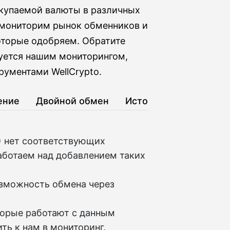
купаемой валюты в различных
о мониторим рынок обменников и
оторые одобряем. Обратите
зуется нашим мониторингом,
рументами WellCrypto.
ение
Двойной обмен
История
 нет соответствующих
аботаем над добавлением таких
озможность обмена через
торые работают с данным
ть к нам в мониторинг.