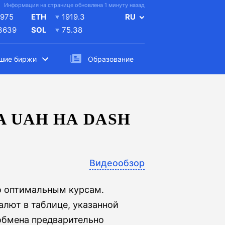
Информация на странице обновлена 1 минуту назад
975
ETH
1919.3
RU
.3639
SOL
75.38
шие биржи
Образование
 UAH НА DASH
Видеообзор
о оптимальным курсам.
лют в таблице, указанной
обмена предварительно