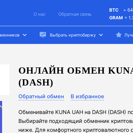
BTC
64
О нас
Обратная связь
GRAM
1
бменников
Выбрать криптобиржу
Луч
ОНЛАЙН ОБМЕН KUNA
(DASH)
Обратный обмен
В избранное
Обменивайте KUNA UAH на DASH (DASH) п
Выбирайте подходящий обменник криптова
ниже. Для комфортного криптовалютного 