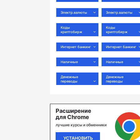
Электр.валюты
Электр.валюты
Коды
Коды
криптобирж
криптобирж
Интернет банкинг
Интернет банкинг
Наличные
Наличные
Денежные
Денежные
переводы
переводы
Расширение
для Chrome
лучшие курсы и обменники
УСТАНОВИТЬ