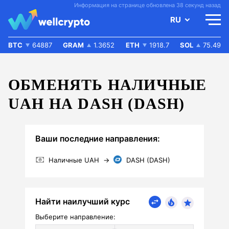
Информация на странице обновлена 38 секунд назад
RU
BTC
64887
GRAM
1.3652
ETH
1918.7
SOL
75.49
ОБМЕНЯТЬ НАЛИЧНЫЕ
UAH НА DASH (DASH)
Ваши последние направления:
Наличные UAH
→
DASH (DASH)
Найти наилучший курс
Выберите направление: