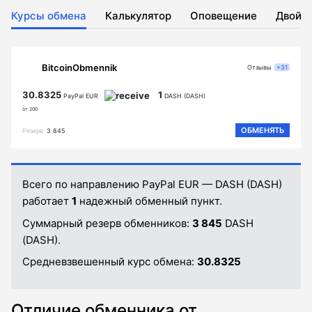
Курсы обмена
Калькулятор
Оповещение
Двойн
BitcoinObmennik
Отзывы
+31
30.8325
1
PayPal EUR
DASH (DASH)
от 200
ОБМЕНЯТЬ
Резерв
3 845
Всего по направлению PayPal EUR — DASH (DASH)
работает
1
надежный обменный пункт.
Суммарный резерв обменников:
3 845
DASH
(DASH).
Средневзвешенный курс обмена:
30.8325
Отличие обменника от