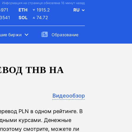
Информация на странице обновлена 16 минут назад
4971
ETH
1915.2
RU
.3541
SOL
74.72
шие биржи
Образование
ВОД THB НА
Видеообзор
еревод PLN в одном рейтинге. В
одными курсами. Денежные
 поэтому смотрите, можете ли