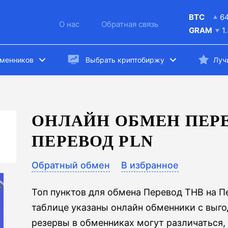
BTC
6
О нас
Обратная связь
GRAM
1
бменников
Выбрать криптобиржу
Луч
ОНЛАЙН ОБМЕН ПЕРЕ
ПЕРЕВОД PLN
Обратный обмен
В избранное
Топ пунктов для обмена Перевод THB на П
таблице указаны онлайн обменники с выг
резервы в обменниках могут различаться,