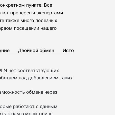
онкретном пункте. Все
алют проверены экспертами
ете также много полезных
первом посещении нашего
ение
Двойной обмен
История
PLN нет соответствующих
аботаем над добавлением таких
озможность обмена через
торые работают с данным
ть к нам в мониторинг.