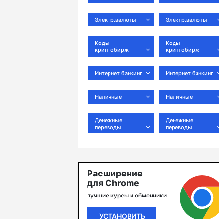
Электр.валюты
Электр.валюты
Коды
Коды
криптобирж
криптобирж
Интернет банкинг
Интернет банкинг
Наличные
Наличные
Денежные
Денежные
переводы
переводы
Расширение
для Chrome
лучшие курсы и обменники
УСТАНОВИТЬ