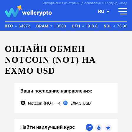
Информация на странице обновлена 49 секунд назад
RU
BTC
64972
GRAM
1.3508
ETH
1918.8
SOL
73.96
ОНЛАЙН ОБМЕН
NOTCOIN (NOT) НА
EXMO USD
Ваши последние направления:
Notcoin (NOT)
→
EXMO USD
Найти наилучший курс