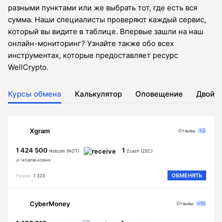
разными пунктами или же выбрать тот, где есть вся
сумма. Наши специалисты проверяют каждый сервис,
который вы видите в таблице. Впервые зашли на наш
онлайн-мониторинг? Узнайте также обо всех
инструментах, которые предоставляет ресурс
WellCrypto.
Курсы обмена
Калькулятор
Оповещение
Двойн
Xgram
Отзывы
+2
1 424 500
1
Notcoin (NOT)
Zcash (ZEC)
от 14538198.403649
ОБМЕНЯТЬ
Резерв
1 323
CyberMoney
Отзывы
+15