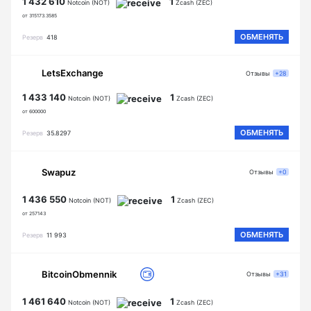
1 432 610
1
Notcoin (NOT)
Zcash (ZEC)
от 315173.3585
ОБМЕНЯТЬ
Резерв
418
LetsExchange
Отзывы
+28
1 433 140
1
Notcoin (NOT)
Zcash (ZEC)
от 600000
ОБМЕНЯТЬ
Резерв
35.8297
Swapuz
Отзывы
+0
1 436 550
1
Notcoin (NOT)
Zcash (ZEC)
от 257143
ОБМЕНЯТЬ
Резерв
11 993
BitcoinObmennik
Отзывы
+31
1 461 640
1
Notcoin (NOT)
Zcash (ZEC)