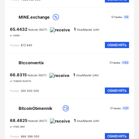
MINE.exchange
Отзывы
+6
65.4432
1
Notcoin (NOT)
Visa/Master UAH
от 40000
ОБМЕНЯТЬ
Резерв
872 840
Btcconvertix
Отзывы
+43
66.8315
1
Notcoin (NOT)
Visa/Master UAH
от 1336630.3548754
ОБМЕНЯТЬ
Резерв
200 000 000
BitcoinObmennik
Отзывы
+31
68.4825
1
Notcoin (NOT)
Visa/Master UAH
от 37665.3885
ОБМЕНЯТЬ
Резерв
866 386 000