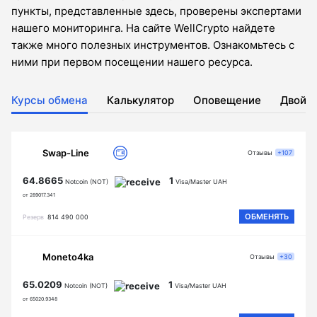
пункты, представленные здесь, проверены экспертами
нашего мониторинга. На сайте WellCrypto найдете
также много полезных инструментов. Ознакомьтесь с
ними при первом посещении нашего ресурса.
Курсы обмена
Калькулятор
Оповещение
Двойн
Swap-Line
Отзывы
+107
64.8665
1
Notcoin (NOT)
Visa/Master UAH
от 289017.341
ОБМЕНЯТЬ
Резерв
814 490 000
Moneto4ka
Отзывы
+30
65.0209
1
Notcoin (NOT)
Visa/Master UAH
от 65020.9348